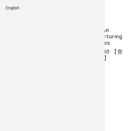
English
05/15. 清大人類所
講題：TIAN XIA IN THE KULA RING? An
historical hypothesis about the structuring
of one system into new circumstances
時間：2024/5/15（三）15：00-17：00 【會
後有happy hour（限人類所師生參與）】
地點：清華大學人社院C304教室
👉
活動網頁