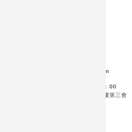
05/20. 中研院民族所
講題：THE THEORETICAL
ACCOMPANIMENTS TO AN
ETHNOGRAPHER’S CAREER: Toward an
anthropology for the 21st century?
時間：2024/5/20日（一）10：00-12：00
地點：中央研究院民族學研究所新館三樓第三會
議室
👉
活動網頁