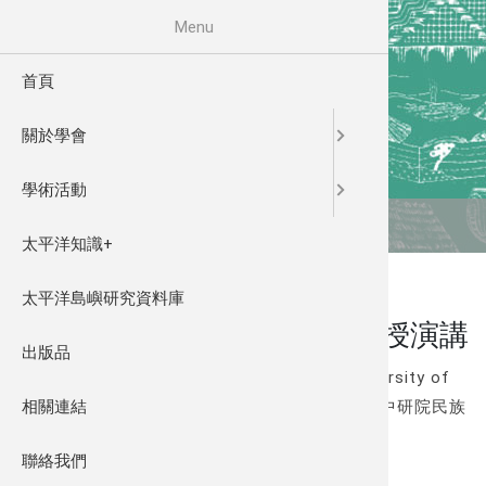
移至主內容
Menu
首頁
學會宗旨
2011探
關於學會
學會章程
2012南
學術活動
理監事名
2014太
太平洋知識+
首頁
太平洋島嶼研究資料庫
【活動轉貼】Fred Damon教授演講
出版品
Fred Damon榮譽退休教授 (Anthropology, University of
Virginia) 將於五月中旬抵台，並於清大人類所、中研院民族
相關連結
所與臺大文學院進行三場演講。
聯絡我們
演講資訊如下：